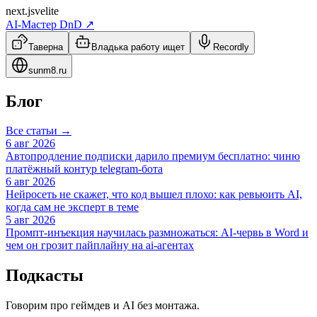
next.js
velite
AI-Мастер DnD ↗
Таверна
Владька работу ищет
Recordly
sunm8.ru
Блог
Все статьи →
6 авг 2026
Автопродление подписки дарило премиум бесплатно: чиню
платёжный контур telegram-бота
6 авг 2026
Нейросеть не скажет, что код вышел плохо: как ревьюить AI,
когда сам не эксперт в теме
5 авг 2026
Промпт-инъекция научилась размножаться: AI-червь в Word и
чем он грозит пайплайну на ai-агентах
Подкасты
Говорим про геймдев и AI без монтажа.