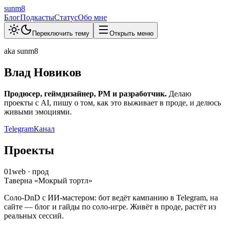
sunm8
Блог
Подкасты
Статус
Обо мне
Переключить тему
Открыть меню
aka sunm8
Влад Новиков
Продюсер, геймдизайнер, PM и разработчик.
Делаю
проекты с AI, пишу о том, как это выживает в проде, и делюсь
живыми эмоциями.
Telegram
Канал
Проекты
01
web · прод
Таверна «Мокрый тортл»
Соло-DnD с ИИ-мастером: бот ведёт кампанию в Telegram, на
сайте — блог и гайды по соло-игре. Живёт в проде, растёт из
реальных сессий.